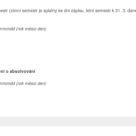
tr (zimní semestr je splatný ke dni zápisu, letní semestr k 31. 3. da
 rrmmdd (rok měsíc den)
ní o absolvování
 rrmmdd (rok měsíc den)