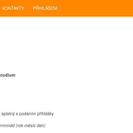
KONTAKTY
PŘIHLÁŠENÍ
studium
 splatný s podáním přihlášky
 rrmmdd (rok měsíc den)